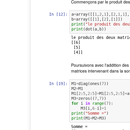
Commençons par le produit des
In [12]:
a
=
array
([[
1
,
2
,
1
],[
2
,
1
,
1
],
b
=
array
([[
1
],[
2
],[
1
]])
print
(
"le produit des deu
print
(
dot
(
a
,
b
))
le produit des deux matric
[[6]

 [5]

Poursuivons avec l'addition des 
matrices intervenant dans la 
In [19]:
M1
=
diag
(
ones
(
7
))
M2
=
M1
M1
[
2
:
5
,
2
:
5
]
=
M1
[
2
:
5
,
2
:
5
]
+
a
M3
=
zeros
((
7
,
7
))
for
i
in
range
(
7
):
M3
[
i
,
6
-
i
]
=
1
print
(
"Somme ="
)
print
(
M1
+
M2
+
M3
)
Somme =
