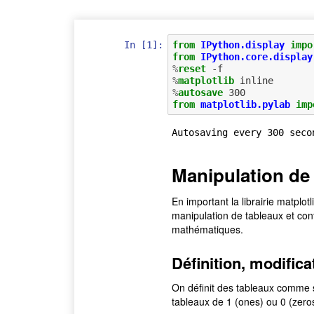
In [1]:
from
IPython.display
impo
from
IPython.core.display
%
reset
%
matplotlib
%
autosave
from
matplotlib.pylab
imp
Manipulation de 
En important la librairie matplot
manipulation de tableaux et con
mathématiques.
Définition, modifica
On définit des tableaux comme su
tableaux de 1 (ones) ou 0 (zeros