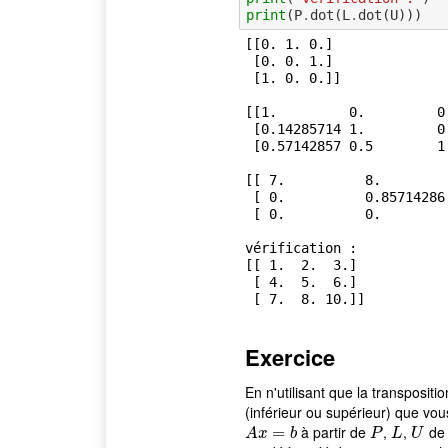
print
(
P
.
dot
(
L
.
dot
(
U
)))
[[0. 1. 0.]

 [0. 0. 1.]

 [1. 0. 0.]]

[[1.         0.         0.
 [0.14285714 1.         0.        ]

 [0.57142857 0.5        1.        ]]

[[ 7.          8.         
 [ 0.          0.85714286  1.57142857]

 [ 0.          0.         -0.5       ]]

vérification :

[[ 1.  2.  3.]

 [ 4.  5.  6.]

Exercice
En n'utilisant que la transpositi
(inférieur ou supérieur) que vo
à partir de
,
,
de 
A
x
=
b
=
P
L
U
A
x
b
P
L
U