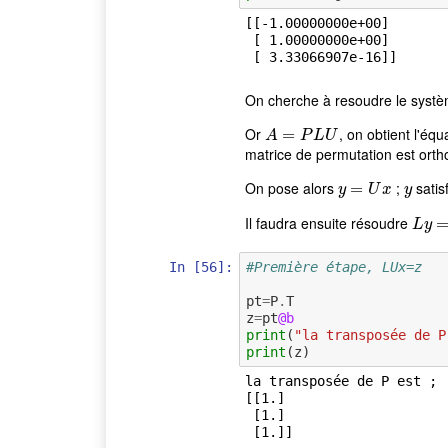
[[-1.00000000e+00]

 [ 1.00000000e+00]

On cherche à resoudre le syst
Or
, on obtient l'éq
A
=
P
=
L
U
A
P
L
U
matrice de permutation est orth
On pose alors
;
satis
y
=
=
U
x
y
y
U
x
y
Il faudra ensuite résoudre
L
y
=
z
L
y
In [56]:
#Première étape, LUx=z
pt
=
P
.
T
z
=
pt
@b
print
(
"la transposée de P
print
(
z
)
la transposée de P est ;

[[1.]

 [1.]
