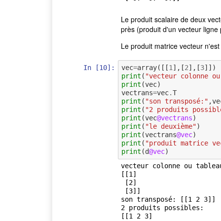
Le produit scalaire de deux vect
près (produit d'un vecteur ligne
Le produit matrice vecteur n'est
In [10]:
vec
=
array
([[
1
],[
2
],[
3
]])
print
(
"vecteur colonne ou
print
(
vec
)
vectrans
=
vec
.
T
print
(
"son transposé:"
,
ve
print
(
"2 produits possibl
print
(
vec
@vectrans
)
print
(
"le deuxième"
)
print
(
vectrans
@vec
)
print
(
"produit matrice ve
print
(
d
@vec
)
vecteur colonne ou tablea
[[1]

 [2]

 [3]]

son transposé: [[1 2 3]]

2 produits possibles:

[[1 2 3]
