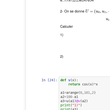
2- On se donne
U
=
(
=
u
0
(
,
u
1
,
,
⋯
,
u
,
1
U
u
u
0
1
u
i
Calculer
1)
2)
In [24]:
def
v
(
x
):
return
cos
(
x
)
*
x
a1
=
arange
(
0
,
101
,
2
)
a2
=
100
-
a1
a3
=
u
(
a1
)
@v
(
a2
)
print
(
"1)"
)
print
(
a3
)