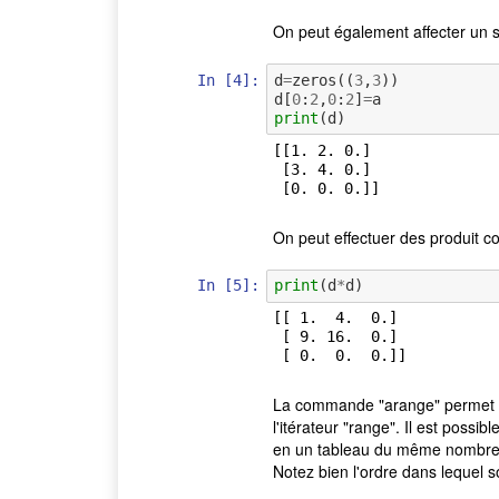
On peut également affecter un s
In [4]:
d
=
zeros
((
3
,
3
))
d
[
0
:
2
,
0
:
2
]
=
a
print
(
d
)
[[1. 2. 0.]

 [3. 4. 0.]

On peut effectuer des produit 
In [5]:
print
(
d
*
d
)
[[ 1.  4.  0.]

 [ 9. 16.  0.]

La commande "arange" permet d
l'itérateur "range". Il est possi
en un tableau du même nombre d
Notez bien l'ordre dans lequel 