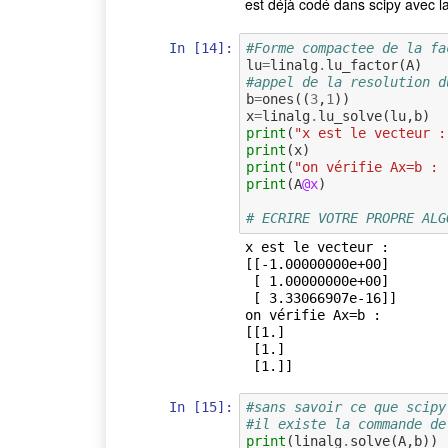
est déjà codé dans scipy avec 
In [14]:
#Forme compactee de la fa
lu
=
linalg
.
lu_factor
(
A
)
#appel de la resolution d
b
=
ones
((
3
,
1
))
x
=
linalg
.
lu_solve
(
lu
,
b
)
print
(
"x est le vecteur :
print
(
x
)
print
(
"on vérifie Ax=b : 
print
(
A
@x
)
# ECRIRE VOTRE PROPRE ALG
x est le vecteur : 

[[-1.00000000e+00]

 [ 1.00000000e+00]

 [ 3.33066907e-16]]

on vérifie Ax=b : 

[[1.]

 [1.]

In [15]:
#sans savoir ce que scipy
#il existe la commande de
print
(
linalg
.
solve
(
A
,
b
))