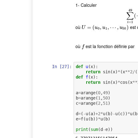
1- Calculer
49
∑
(
=
1
i
où
est 
U
=
(
=
u
0
(
,
u
1
,
,
⋯
,
u
,
50
⋯
)
,
)
U
u
u
u
0
1
50
où
est la fonction définie par
f
f
In [27]:
def
u
(
x
):
return
sin
(
x
)
*
(
x
**
2
/
(
def
f
(
x
):
return
sin
(
x
)
*
cos
(
x
**
a
=
arange
(
0
,
49
)
b
=
arange
(
1
,
50
)
c
=
arange
(
2
,
51
)
d
=
(
-
u
(
a
)
+
2
*
u
(
b
)
-
u
(
c
))
*
u
(
b
e
=
f
(
u
(
b
))
*
u
(
b
)
print
(
sum
(
d
-
e
))