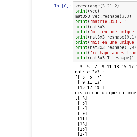
In [6]:
vec
=
arange
(
3
,
21
,
2
)
print
(
vec
)
mat3x3
=
vec
.
reshape
(
3
,
3
)
print
(
"matrie 3x3 : "
)
print
(
mat3x3
)
print
(
"mis en une unique 
print
(
mat3x3
.
reshape
(
9
,
1
)
print
(
"mis en une unique 
print
(
mat3x3
.
reshape
(
1
,
9
)
print
(
"reshape après tran
print
(
mat3x3
.
T
.
reshape
(
1
,
[ 3  5  7  9 11 13 15 17 1
matrie 3x3 : 

[[ 3  5  7]

 [ 9 11 13]

 [15 17 19]]

mis en une unique colonne 
[[ 3]

 [ 5]

 [ 7]

 [ 9]

 [11]

 [13]

 [15]

 [17]
