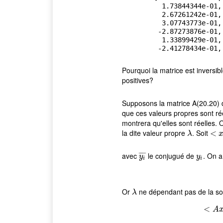
          1.73844344e-01, -2.09905864e-01, -2.41278434e-01,

          2.67261242e-01, -2.87273876e-01, -3.00869286e-01,

          3.07743773e-01, -3.07743773e-01,  3.00869286e-01,

         -2.87273876e-01, -4.59954419e-02,  9.09634217e-02,

          1.33899429e-01, -1.73844344e-01,  2.09905864e-01,

         -2.41278434
Pourquoi la matrice est inversibl
positives?
Supposons la matrice A(20.20) 
que ces valeurs propres sont rée
montrera qu'elles sont réelles. 
la dite valeur propre
. Soit
λ
<
<
x
,
y
λ
avec
le conjugué de
. On a
¯
¯
¯
¯
y
i
¯
y
i
y
y
i
i
Or
ne dépendant pas de la som
λ
λ
<
<
A
A