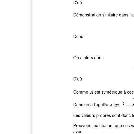
D'où
Démonstration similaire dans l'a
Donc
On a alors que :
D'où
Comme
est symétrique à coeff
A
A
¯
¯
2
Donc on a l'égalité
λ
∥
‖
x
λ
‖
∥
2
=
=
λ
¯
‖
λ
x
λ
Les valeurs propres sont donc 
Prouvons maintenant que ces va
avec