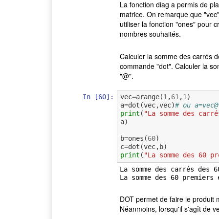
La fonction diag a permis de pl
matrice. On remarque que "vec" 
utiliser la fonction "ones" pour 
nombres souhaités.
Calculer la somme des carrés des
commande "dot". Calculer la som
"@".
In [60]:
vec
=
arange
(
1
,
61
,
1
)
a
=
dot
(
vec
,
vec
)
# ou a=vec@
print
(
"La somme des carré
a
)
b
=
ones
(
60
)
c
=
dot
(
vec
,
b
)
print
(
"La somme des 60 pr
La somme des carrés des 6
DOT permet de faire le produit ma
Néanmoins, lorsqu'il s'agît de vec