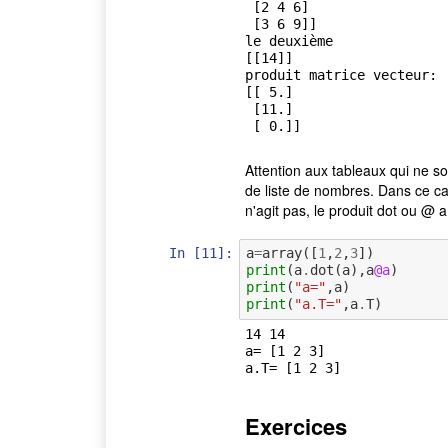
 [2 4 6]

 [3 6 9]]

le deuxième

[[14]]

produit matrice vecteur:

[[ 5.]

 [11.]

Attention aux tableaux qui ne so
de liste de nombres. Dans ce ca
n'agit pas, le produit dot ou @ a
In [11]:
a
=
array
([
1
,
2
,
3
])
print
(
a
.
dot
(
a
),
a
@a
)
print
(
"a="
,
a
)
print
(
"a.T="
,
a
.
T
)
14 14

a= [1 2 3]

Exercices