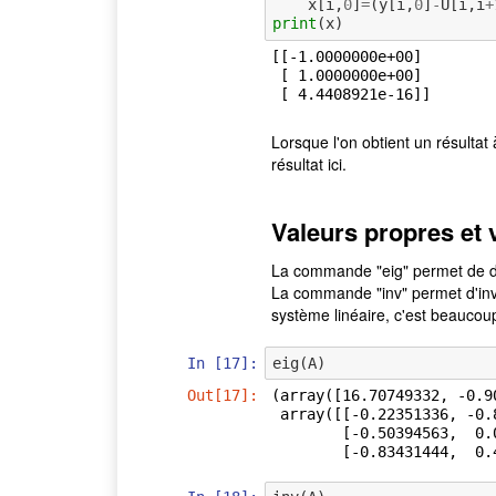
x
[
i
,
0
]
=
(
y
[
i
,
0
]
-
U
[
i
,
i
+
print
(
x
)
[[-1.0000000e+00]

 [ 1.0000000e+00]

Lorsque l'on obtient un résultat
résultat ici.
Valeurs propres et 
La commande "eig" permet de di
La commande "inv" permet d'inve
système linéaire, c'est beaucoup
In [17]:
eig
(
A
)
Out[17]:
(array([16.70749332, -0.9
 array([[-0.22351336, -0.86584578,  0.27829649],

        [-0.50394563,  0.0856512 , -0.8318468 ],

        [-0.83431444