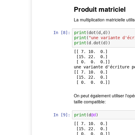
Produit matriciel
La multiplication matricielle utili
In [8]:
print
(
dot
(
d
,
d
))
print
(
"une variante d'écr
print
(
d
.
dot
(
d
))
[[ 7. 10.  0.]

 [15. 22.  0.]

 [ 0.  0.  0.]]

une variante d'écriture p
[[ 7. 10.  0.]

 [15. 22.  0.]

On peut également utiliser l'opé
taille compatible:
In [9]:
print
(
d
@d
)
[[ 7. 10.  0.]

 [15. 22.  0.]
