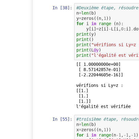
In [38]:
#Deuxième étape, résoudre
n
=
len
(
b
)
y
=
zeros
((
n
,
1
))
for
i
in
range
(
n
):
y
[
i
]
=
z
[
i
]
-
L
[
i
,
0
:
i
]
.
do
print
(
y
)
print
()
print
(
"vérifions si Ly=z 
print
(
L
@y
)
print
(
"l'égalité est véri
[[ 1.00000000e+00]

 [ 8.57142857e-01]

 [-2.22044605e-16]]

vérifions si Ly=z :

[[1.]

 [1.]

 [1.]]

In [55]:
#troisième étape, résoudr
n
=
len
(
b
)
x
=
zeros
((
n
,
1
))
for
i
in
range
(
n
-
1
,
-
1
,
-
1
)