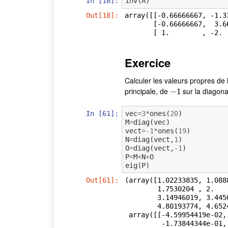
In [18]:
inv
(
A
)
Out[18]:
array([[-0.66666667, -1.3
       [-0.66666667,  3.66666667, -2.        ],

       [ 1.        , 
Exercice
Calculer les valeurs propres de
principale, de
sur la diagona
−
−
1
1
In [61]:
vec
=
3
*
ones
(
20
)
M
=
diag
(
vec
)
vect
=-
1
*
ones
(
19
)
N
=
diag
(
vect
,
1
)
O
=
diag
(
vect
,
-
1
)
P
=
M
+
N
+
O
eig
(
P
)
Out[61]:
(array([1.02233835, 1.088
        1.7530204 , 2.        , 2.26931795, 2.55495813, 2.85053981,

        3.14946019, 3.44504187, 3.73068205, 4.97766165, 4.91114561,

        4.80193774, 4.65247755, 4.46610374, 4.2469796 , 4.        ]),

 array([[-4.59954419e-02,  9.09634217e-02,  1.33899429e-01,

         -1.73844344e-01, -2.09905864e-01,  2.41278434e-01,
