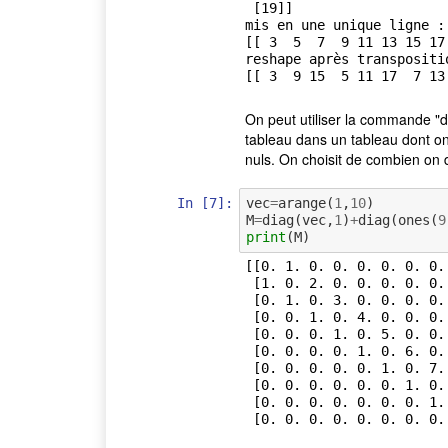
 [19]]

mis en une unique ligne : 
[[ 3  5  7  9 11 13 15 17 
reshape après transpositi
On peut utiliser la commande "d
tableau dans un tableau dont on 
nuls. On choisit de combien on d
In [7]:
vec
=
arange
(
1
,
10
)
M
=
diag
(
vec
,
1
)
+
diag
(
ones
(
9
print
(
M
)
[[0. 1. 0. 0. 0. 0. 0. 0. 
 [1. 0. 2. 0. 0. 0. 0. 0. 0. 0.]

 [0. 1. 0. 3. 0. 0. 0. 0. 0. 0.]

 [0. 0. 1. 0. 4. 0. 0. 0. 0. 0.]

 [0. 0. 0. 1. 0. 5. 0. 0. 0. 0.]

 [0. 0. 0. 0. 1. 0. 6. 0. 0. 0.]

 [0. 0. 0. 0. 0. 1. 0. 7. 0. 0.]

 [0. 0. 0. 0. 0. 0. 1. 0. 8. 0.]

 [0. 0. 0. 0. 0. 0. 0. 1. 0. 9.]
