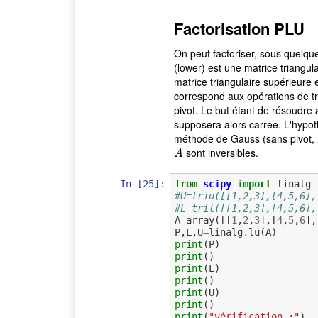
Factorisation PLU
On peut factoriser, sous quelq
(lower) est une matrice triangul
matrice triangulaire supérieure 
correspond aux opérations de t
pivot. Le but étant de résoudre 
supposera alors carrée. L'hypo
méthode de Gauss (sans pivot,
sont inversibles.
A
A
In [25]:
from
scipy
import
linalg
#U=triu([[1,2,3],[4,5,6],
#L=tril([[1,2,3],[4,5,6],
A
=
array
([[
1
,
2
,
3
],[
4
,
5
,
6
],
P
,
L
,
U
=
linalg
.
lu
(
A
)
print
(
P
)
print
()
print
(
L
)
print
()
print
(
U
)
print
()
print
(
"vérification :"
)