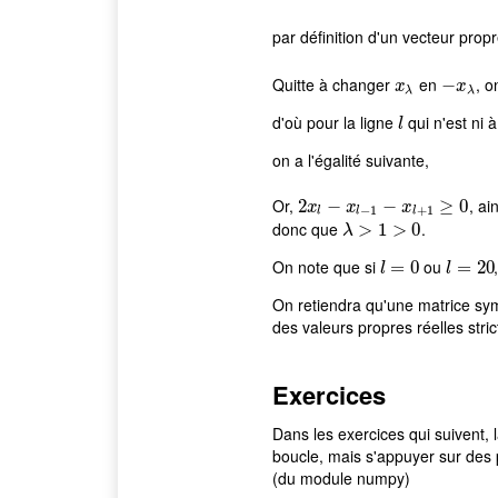
par définition d'un vecteur prop
Quitte à changer
en
, 
x
λ
−
−
x
λ
x
x
λ
λ
d'où pour la ligne
qui n'est ni à
l
l
on a l'égalité suivante,
Or,
, ai
2
2
x
l
−
x
−
l
−
1
−
x
l
+
−
1
≥
0
≥
0
x
x
x
−
1
+
1
l
l
l
donc que
.
λ
>
>
1
>
1
0
>
0
λ
On note que si
ou
l
=
=
0
0
l
=
=
20
20
l
l
On retiendra qu'une matrice sy
des valeurs propres réelles stri
Exercices
Dans les exercices qui suivent,
boucle, mais s'appuyer sur des p
(du module numpy)