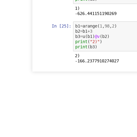
1)

In [25]:
b1
=
arange
(
1
,
98
,
2
)
b2
=
b1
+
3
b3
=
u
(
b1
)
@v
(
b2
)
print
(
"2)"
)
print
(
b3
)
2)
