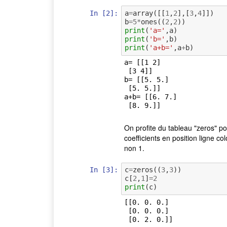
In [2]:
a
=
array
([[
1
,
2
],[
3
,
4
]])
b
=
5
*
ones
((
2
,
2
))
print
(
'a='
,
a
)
print
(
'b='
,
b
)
print
(
'a+b='
,
a
+
b
)
a= [[1 2]

 [3 4]]

b= [[5. 5.]

 [5. 5.]]

a+b= [[6. 7.]

On profite du tableau "zeros" pour
coefficients en position ligne co
non 1.
In [3]:
c
=
zeros
((
3
,
3
))
c
[
2
,
1
]
=
2
print
(
c
)
[[0. 0. 0.]

 [0. 0. 0.]
